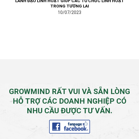
LÃNH ĐẠO LINH HOẠT GIÚP CÁC TỔ CHỨC LINH HOẠT
TRONG TƯƠNG LAI
10/07/2023
GROWMIND RẤT VUI VÀ SẴN LÒNG
HỖ TRỢ CÁC DOANH NGHIỆP CÓ
NHU CẦU ĐƯỢC TƯ VẤN.