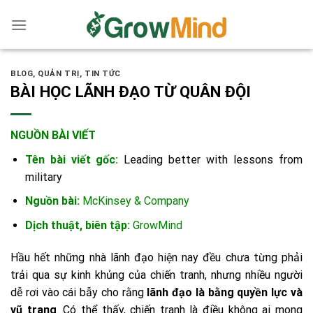
Skip
to
content
BLOG
,
QUẢN TRỊ
,
TIN TỨC
BÀI HỌC LÃNH ĐẠO TỪ QUÂN ĐỘI
NGUỒN BÀI VIẾT
Tên bài viết gốc:
Leading better with lessons from
military
Nguồn bài:
McKinsey & Company
Dịch thuật, biên tập:
GrowMind
Hầu hết những nhà lãnh đạo hiện nay đều chưa từng phải
trải qua sự kinh khủng của chiến tranh, nhưng nhiều người
dễ rơi vào cái bẫy cho rằng
lãnh đạo là bằng quyền lực và
vũ trang
. Có thể thấy, chiến tranh là điều không ai mong