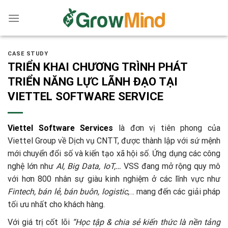
Skip
to
content
CASE STUDY
TRIỂN KHAI CHƯƠNG TRÌNH PHÁT
TRIỂN NĂNG LỰC LÃNH ĐẠO TẠI
VIETTEL SOFTWARE SERVICE
Viettel Software Services
là đơn vị tiên phong của
Viettel Group về Dịch vụ CNTT, được thành lập với sứ mệnh
mới chuyển đổi số và kiến tạo xã hội số. Ứng dụng các công
nghệ lớn như
AI, Big Data, IoT,…
VSS đang mở rộng quy mô
với hơn 800 nhân sự giàu kinh nghiệm ở các lĩnh vực như
Fintech, bán lẻ, bán buôn, logistic
,… mang đến các giải pháp
tối ưu nhất cho khách hàng.
Với giá trị cốt lõi
“Học tập & chia sẻ kiến thức là nền tảng