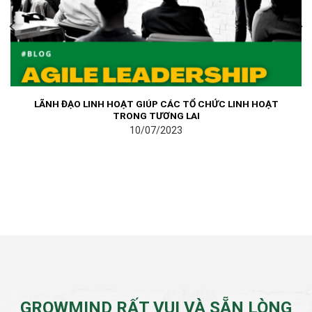
LÃNH ĐẠO LINH HOẠT GIÚP CÁC TỔ CHỨC LINH HOẠT
TRONG TƯƠNG LAI
10/07/2023
GROWMIND RẤT VUI VÀ SẴN LÒNG