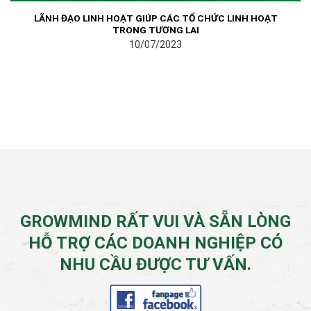
LÃNH ĐẠO LINH HOẠT GIÚP CÁC TỔ CHỨC LINH HOẠT
TRONG TƯƠNG LAI
10/07/2023
GROWMIND RẤT VUI VÀ SẴN LÒNG
HỖ TRỢ CÁC DOANH NGHIỆP CÓ
NHU CẦU ĐƯỢC TƯ VẤN.