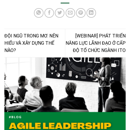
ĐỘI NGŨ TRONG MƠ: NÊN
[WEBINAR] PHÁT TRIỂN
HIỂU VÀ XÂY DỰNG THẾ
NĂNG LỰC LÃNH ĐẠO Ở CẤP
NÀO?
ĐỘ TỔ CHỨC NGÀNH ITO