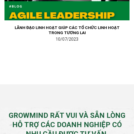
LÃNH ĐẠO LINH HOẠT GIÚP CÁC TỔ CHỨC LINH HOẠT
TRONG TƯƠNG LAI
10/07/2023
GROWMIND RẤT VUI VÀ SẴN LÒNG
HỖ TRỢ CÁC DOANH NGHIỆP CÓ
NHU CẦU ĐƯỢC TƯ VẤN.