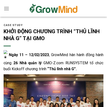
Skip
to
content
CASE STUDY
KHỞI ĐỘNG CHƯƠNG TRÌNH “THỦ LĨNH
NHÀ G” TẠI GMO
Ngày 11 – 12/02/2023
, GrowMind hân hành đồng hành
cùng
26 Nhà quản lý
GMO-Z.com RUNSYSTEM
tổ chức
buổi Kickoff chương trình
“Thủ lĩnh nhà G”.