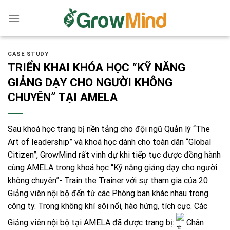
Skip
to
content
CASE STUDY
TRIỂN KHAI KHÓA HỌC “KỸ NĂNG
GIẢNG DẠY CHO NGƯỜI KHÔNG
CHUYÊN” TẠI AMELA
Sau khoá học trang bị nền tảng cho đội ngũ Quản lý “The
Art of leadership” và khoá học dành cho toàn dân “Global
Citizen”, GrowMind rất vinh dự khi tiếp tục được đồng hành
cùng AMELA trong khoá học “Kỹ năng giảng dạy cho người
không chuyên”- Train the Trainer với sự tham gia của 20
Giảng viên nội bộ đến từ các Phòng ban khác nhau trong
công ty. Trong không khí sôi nổi, hào hứng, tích cực. Các
Giảng viên nội bộ tại AMELA đã được trang bị:
Chân