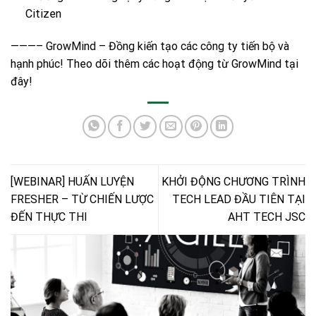
Citizen
———– GrowMind – Đồng kiến tạo các công ty tiến bộ và
hạnh phúc! Theo dõi thêm các hoạt động từ GrowMind
tại
đây!
[WEBINAR] HUẤN LUYỆN
KHỞI ĐỘNG CHƯƠNG TRÌNH
FRESHER – TỪ CHIẾN LƯỢC
TECH LEAD ĐẦU TIÊN TẠI
ĐẾN THỰC THI
AHT TECH JSC