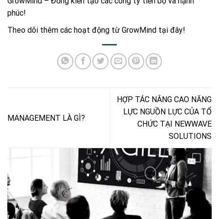
GrowMind – Đồng kiến tạo các công ty tiến bộ và hạnh
phúc!
Theo dõi thêm các hoạt động từ GrowMind
tại đây!
HỢP TÁC NÂNG CAO NĂNG
LỰC NGUỒN LỰC CỦA TỔ
MANAGEMENT LÀ GÌ?
CHỨC TẠI NEWWAVE
SOLUTIONS