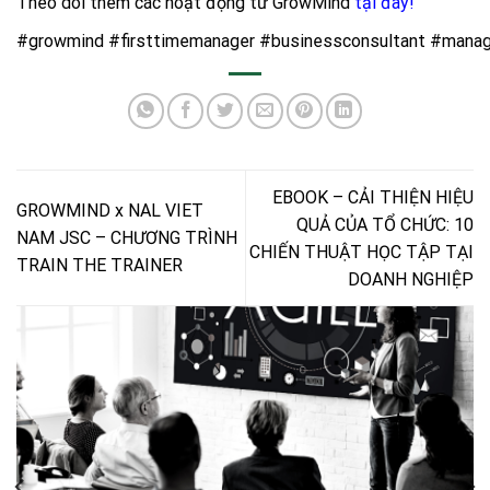
Theo dõi thêm các hoạt động từ GrowMind
tại đây
!
#growmind
#firsttimemanager
#businessconsultant
#manag
EBOOK – CẢI THIỆN HIỆU
GROWMIND x NAL VIET
QUẢ CỦA TỔ CHỨC: 10
NAM JSC – CHƯƠNG TRÌNH
CHIẾN THUẬT HỌC TẬP TẠI
TRAIN THE TRAINER
DOANH NGHIỆP