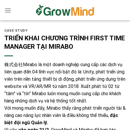
Skip
to
content
CASE STUDY
TRIỂN KHAI CHƯƠNG TRÌNH FIRST TIME
MANAGER TẠI MIRABO
株式会社Mirabo
là một doanh nghiệp cung cấp các dịch vụ
liên quan đến 04 lĩnh vực nổi bật đó là: Unity, phát triển ứng
viên trên nền tảng thiết bị di động, phát triển ứng dụng trên
website và VR/AR/MR từ năm 2018. Xuất phát từ 02 từ
“tâm” và “tín” Mirabo luôn mong muốn cung cấp cho khách
hàng những dịch vụ và hệ thống tốt nhất.
Với mong muốn đấy, Mirabo thấy rằng phát triển người tài &
nâng cao năng lực nhân viên là điều không thể thiếu,
đặc
biệt đội ngũ Quản lý.
Vì vậy,
vào ngày 21/2,
GrowMind và Mirabo đã hợp tác